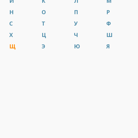
И
К
Л
М
Н
О
П
Р
С
Т
У
Ф
Х
Ц
Ч
Ш
Щ
Э
Ю
Я